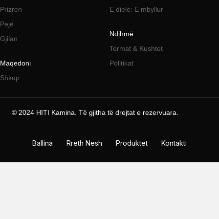
Prizren
E diele: E mbyllur
Pejë
Ndihmë
Gjilan
Termat & Kushtet
Maqedoni
Politikat
Shkup
© 2024 HITI Kamina. Të gjitha të drejtat e rezervuara.
HITI Kamina
Koshare
Ballina
Rreth Nesh
Produktet
Kontakti
+383 44 571 57
Rr. Komandant
Kumanova