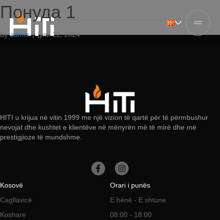
Понуда 1
By
admin
|
јули 22, 2024
HITI u krijua në vitin 1999 me një vizion të qartë për të përmbushur
nevojat dhe kushtet e klientëve në mënyrën më të mirë dhe më
prestigjioze të mundshme.
Kosovë
Orari i punës
Cagllavicë
E hënë - E shtune
Koshare
08:00 - 18:00