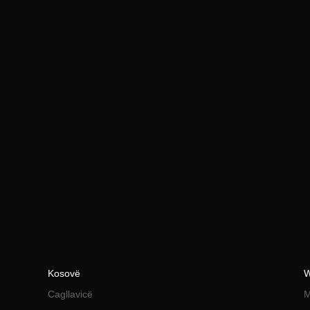
Kosovë
W
Cagllavicë
M