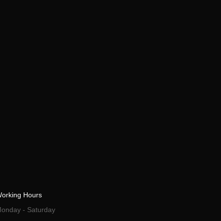
orking Hours
onday - Saturday