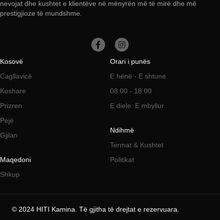
nevojat dhe kushtet e klientëve në mënyrën më të mirë dhe më
prestigjioze të mundshme.
Kosovë
Orari i punës
Cagllavicë
E hënë - E shtune
Koshare
08:00 - 18:00
Prizren
E diele: E mbyllur
Pejë
Ndihmë
Gjilan
Termat & Kushtet
HITI Kamina
Maqedoni
Politikat
Shkup
Koshare
+383 44 571 57
© 2024 HITI Kamina. Të gjitha të drejtat e rezervuara.
Rr. Komandant