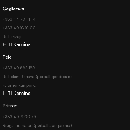
Çagllavice
+383 44 70 14 14
+383 49 16 16 00
Rr. Ferizaji
HITI Kamina
Pejë
+383 49 883 188
Rr. Bekim Berisha (perball qendres se
re amerikan park)
HITI Kamina
Prizren
+383 49 71 00 79
Rruga Tirana pn (perball abi qarshia)