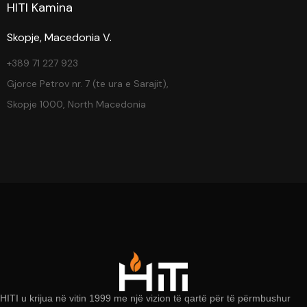
HITI Kamina
Skopje, Macedonia V.
+389 71 227 923
Gjorce Petrov nr. 7 (te ura e Sarajit),
Skopje 1000, North Macedonia
HITI u krijua në vitin 1999 me një vizion të qartë për të përmbushur