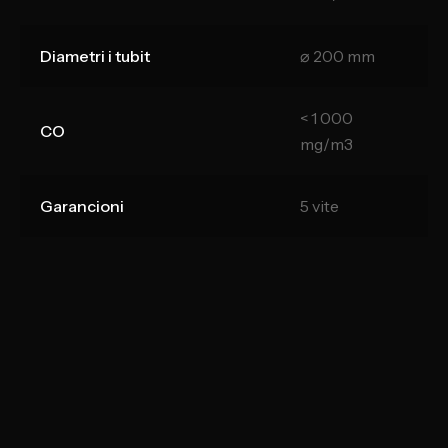
Diametri i tubit
⌀ 200 mm
< 1 000
CO
mg/m3
Garancioni
5 vite