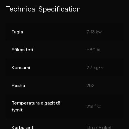
Technical Specification
Fuqia
7-13 kw
Efikasiteti
> 80 %
Konsumi
2.7 kg/h
Pesha
282
Temperatura e gazit të
218 ° C
tymit
Karburanti
Dru / Briket